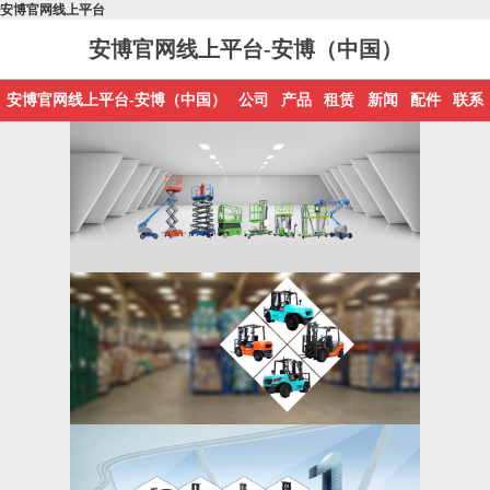
安博官网线上平台
安博官网线上平台-安博（中国）
安博官网线上平台-安博（中国）
公司
产品
租赁
新闻
配件
联系