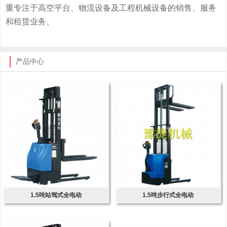
重专注于高空平台、物流设备及工程机械设备的销售、服务
和租赁业务。
产品中心
1.5吨站驾式全电动
1.5吨步行式全电动